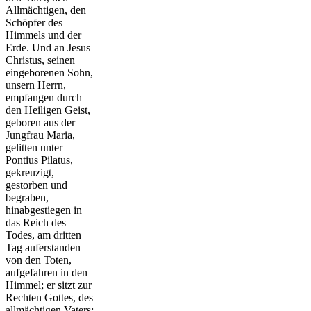
Allmächtigen, den
Schöpfer des
Himmels und der
Erde. Und an Jesus
Christus, seinen
eingeborenen Sohn,
unsern Herrn,
empfangen durch
den Heiligen Geist,
geboren aus der
Jungfrau Maria,
gelitten unter
Pontius Pilatus,
gekreuzigt,
gestorben und
begraben,
hinabgestiegen in
das Reich des
Todes, am dritten
Tag auferstanden
von den Toten,
aufgefahren in den
Himmel; er sitzt zur
Rechten Gottes, des
allmächtigen Vaters;