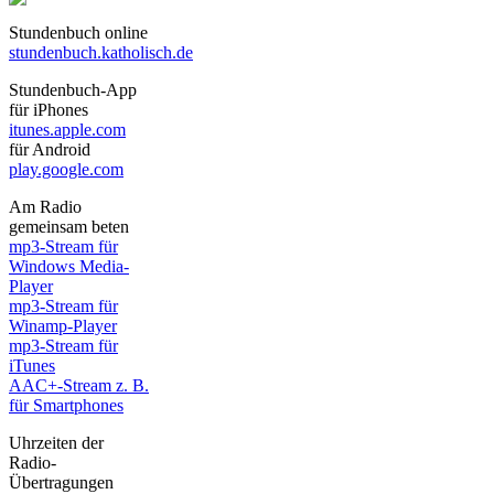
Stundenbuch online
stundenbuch.katholisch.de
Stundenbuch-App
für iPhones
itunes.apple.com
für Android
play.google.com
Am Radio
gemeinsam beten
mp3-Stream für
Windows Media-
Player
mp3-Stream für
Winamp-Player
mp3-Stream für
iTunes
AAC+-Stream z. B.
für Smartphones
Uhrzeiten der
Radio-
Übertragungen