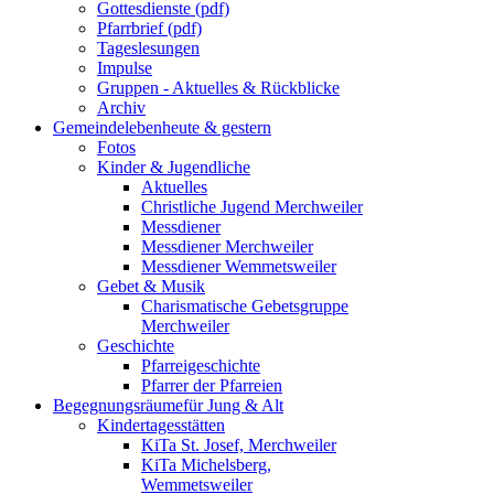
Gottesdienste (pdf)
Pfarrbrief (pdf)
Tageslesungen
Impulse
Gruppen - Aktuelles & Rückblicke
Archiv
Gemeindeleben
heute & gestern
Fotos
Kinder & Jugendliche
Aktuelles
Christliche Jugend Merchweiler
Messdiener
Messdiener Merchweiler
Messdiener Wemmetsweiler
Gebet & Musik
Charismatische Gebetsgruppe
Merchweiler
Geschichte
Pfarreigeschichte
Pfarrer der Pfarreien
Begegnungsräume
für Jung & Alt
Kindertagesstätten
KiTa St. Josef, Merchweiler
KiTa Michelsberg,
Wemmetsweiler