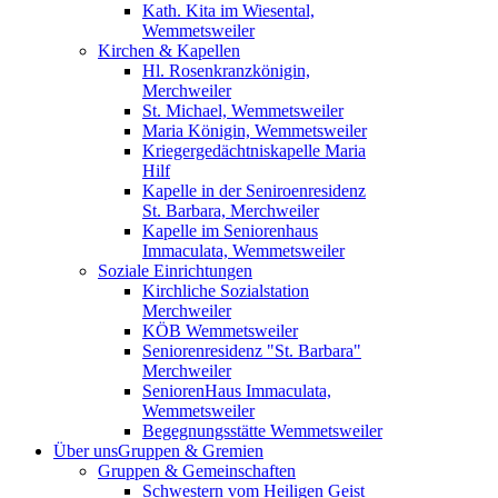
Kath. Kita im Wiesental,
Wemmetsweiler
Kirchen & Kapellen
Hl. Rosenkranzkönigin,
Merchweiler
St. Michael, Wemmetsweiler
Maria Königin, Wemmetsweiler
Kriegergedächtniskapelle Maria
Hilf
Kapelle in der Seniroenresidenz
St. Barbara, Merchweiler
Kapelle im Seniorenhaus
Immaculata, Wemmetsweiler
Soziale Einrichtungen
Kirchliche Sozialstation
Merchweiler
KÖB Wemmetsweiler
Seniorenresidenz "St. Barbara"
Merchweiler
SeniorenHaus Immaculata,
Wemmetsweiler
Begegnungsstätte Wemmetsweiler
Über uns
Gruppen & Gremien
Gruppen & Gemeinschaften
Schwestern vom Heiligen Geist