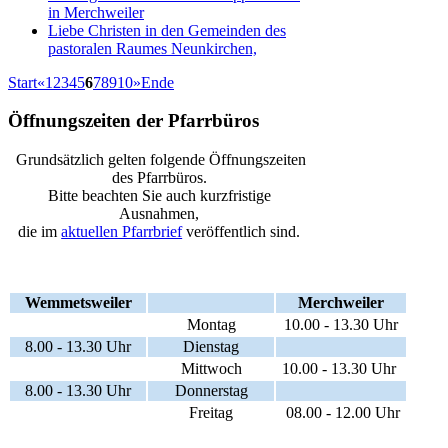
in Merchweiler
Liebe Christen in den Gemeinden des
pastoralen Raumes Neunkirchen,
Start
«
1
2
3
4
5
6
7
8
9
10
»
Ende
Öffnungszeiten der Pfarrbüros
Grundsätzlich gelten folgende Öffnungszeiten
des Pfarrbüros.
Bitte beachten Sie auch kurzfristige
Ausnahmen,
die im
aktuellen Pfarrbrief
veröffentlich sind.
Wemmetsweiler
Merchweiler
Montag
10.00 - 13.30 Uhr
8.00 - 13.30 Uhr
Dienstag
Mittwoch
10.00 - 13.30 Uhr
8.00 - 13.30 Uhr
Donnerstag
Freitag
08.00 - 12.00 Uhr