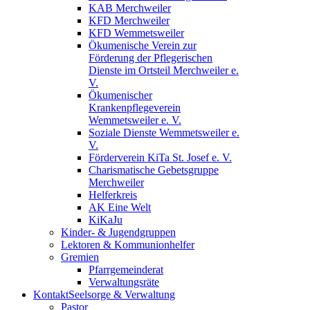
KAB Merchweiler
KFD Merchweiler
KFD Wemmetsweiler
Ökumenische Verein zur
Förderung der Pflegerischen
Dienste im Ortsteil Merchweiler e.
V.
Ökumenischer
Krankenpflegeverein
Wemmetsweiler e. V.
Soziale Dienste Wemmetsweiler e.
V.
Förderverein KiTa St. Josef e. V.
Charismatische Gebetsgruppe
Merchweiler
Helferkreis
AK Eine Welt
KiKaJu
Kinder- & Jugendgruppen
Lektoren & Kommunionhelfer
Gremien
Pfarrgemeinderat
Verwaltungsräte
Kontakt
Seelsorge & Verwaltung
Pastor