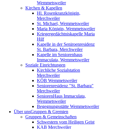
Wemmetsweiler
Kirchen & Kapellen
Hl. Rosenkranzkönigin,
Merchweiler
St. Michael, Wemmetsweiler
Maria Königin, Wemmetsweiler
Kriegergedächtniskapelle Maria
Hilf
Kapelle in der Seniroenresidenz
St. Barbara, Merchweiler
Kapelle im Seniorenhaus
Immaculata, Wemmetsweiler
Soziale Einrichtungen
Kirchliche Sozialstation
Merchweiler
KÖB Wemmetsweiler
Seniorenresidenz "St. Barbara"
Merchweiler
SeniorenHaus Immaculata,
Wemmetsweiler
Begegnungsstätte Wemmetsweiler
Über uns
Gruppen & Gremien
Gruppen & Gemeinschaften
Schwestern vom Heiligen Geist
KAB Merchweiler