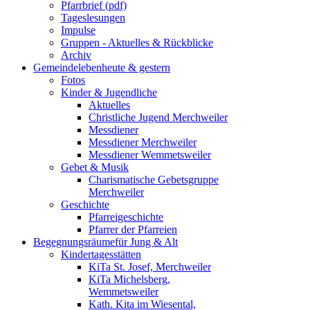
Pfarrbrief (pdf)
Tageslesungen
Impulse
Gruppen - Aktuelles & Rückblicke
Archiv
Gemeindeleben
heute & gestern
Fotos
Kinder & Jugendliche
Aktuelles
Christliche Jugend Merchweiler
Messdiener
Messdiener Merchweiler
Messdiener Wemmetsweiler
Gebet & Musik
Charismatische Gebetsgruppe
Merchweiler
Geschichte
Pfarreigeschichte
Pfarrer der Pfarreien
Begegnungsräume
für Jung & Alt
Kindertagesstätten
KiTa St. Josef, Merchweiler
KiTa Michelsberg,
Wemmetsweiler
Kath. Kita im Wiesental,