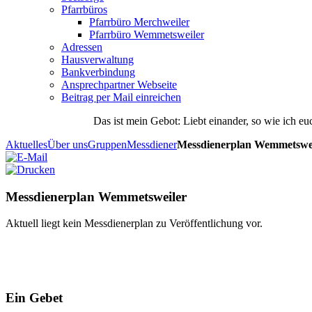
Pfarrbüros
Pfarrbüro Merchweiler
Pfarrbüro Wemmetsweiler
Adressen
Hausverwaltung
Bankverbindung
Ansprechpartner Webseite
Beitrag per Mail einreichen
Das
ist
mein
Gebot
: Liebt einander, so wie ich eu
Aktuelles
Über uns
Gruppen
Messdiener
Messdienerplan Wemmetswe
Messdienerplan Wemmetsweiler
Aktuell liegt kein Messdienerplan zu Veröffentlichung vor.
Ein Gebet