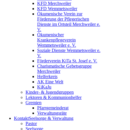
KFD Merchweiler
KFD Wemmetsweiler
Ökumenische Verein zur
Förderung der Pflegerischen
Dienste im Ortsteil Merchweiler e.
V.
Ökumenischer
Krankenpflegeverein
Wemmetsweiler e. V.
Soziale Dienste Wemmetsweiler e.
V.
Förderverein KiTa St. Josef e. V.
Charismatische Gebetsgruppe
Merchweiler
Helferkreis
AK Eine Welt
KiKaJu
Kinder- & Jugendgruppen
Lektoren & Kommunionhelfer
Gremien
Pfarrgemeinderat
Verwaltungsräte
Kontakt
Seelsorge & Verwaltung
Pastor
Seelsorge