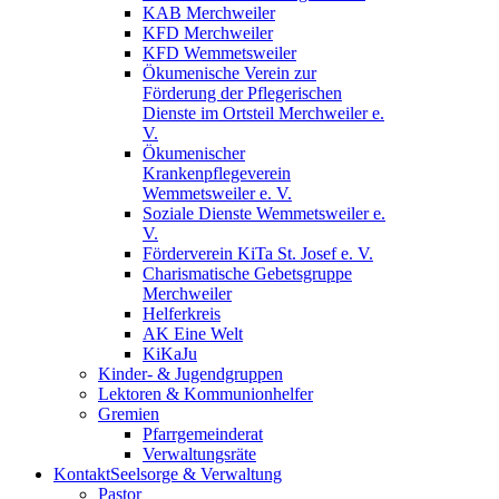
KAB Merchweiler
KFD Merchweiler
KFD Wemmetsweiler
Ökumenische Verein zur
Förderung der Pflegerischen
Dienste im Ortsteil Merchweiler e.
V.
Ökumenischer
Krankenpflegeverein
Wemmetsweiler e. V.
Soziale Dienste Wemmetsweiler e.
V.
Förderverein KiTa St. Josef e. V.
Charismatische Gebetsgruppe
Merchweiler
Helferkreis
AK Eine Welt
KiKaJu
Kinder- & Jugendgruppen
Lektoren & Kommunionhelfer
Gremien
Pfarrgemeinderat
Verwaltungsräte
Kontakt
Seelsorge & Verwaltung
Pastor