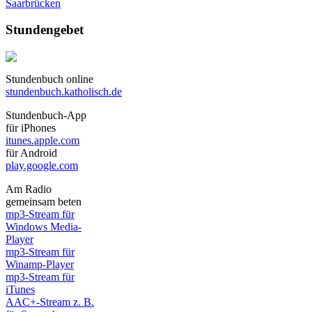
Saarbrücken
Stundengebet
Stundenbuch online
stundenbuch.katholisch.de
Stundenbuch-App
für iPhones
itunes.apple.com
für Android
play.google.com
Am Radio
gemeinsam beten
mp3-Stream für
Windows Media-
Player
mp3-Stream für
Winamp-Player
mp3-Stream für
iTunes
AAC+-Stream z. B.