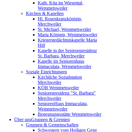
Kath. Kita im Wiesental,
Wemmetsweiler
Kirchen & Kapellen
Hl. Rosenkranzkönigin,
Merchweiler
St. Michael, Wemmetsweiler
Maria Königin, Wemmetsweiler
Kriegergedächtniskapelle Maria
Hilf
Kapelle in der Seniroenresidenz
St. Barbara, Merchweiler
Kapelle im Seniorenhaus
Immaculata, Wemmetsweiler
Soziale Einrichtungen
Kirchliche Sozialstation
Merchweiler
KÖB Wemmetsweiler
Seniorenresidenz "St. Barbara"
Merchweiler
SeniorenHaus Immaculata,
Wemmetsweiler
Begegnungsstätte Wemmetsweiler
Über uns
Gruppen & Gremien
Gruppen & Gemeinschaften
Schwestern vom Heiligen Geist