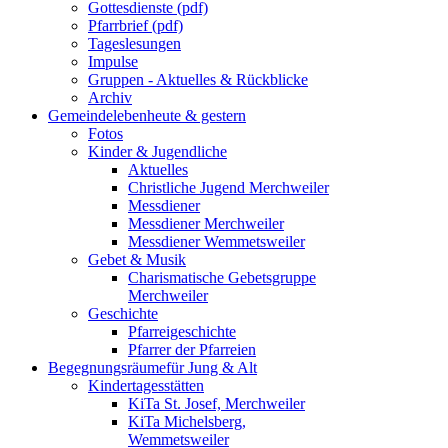
Gottesdienste (pdf)
Pfarrbrief (pdf)
Tageslesungen
Impulse
Gruppen - Aktuelles & Rückblicke
Archiv
Gemeindeleben
heute & gestern
Fotos
Kinder & Jugendliche
Aktuelles
Christliche Jugend Merchweiler
Messdiener
Messdiener Merchweiler
Messdiener Wemmetsweiler
Gebet & Musik
Charismatische Gebetsgruppe
Merchweiler
Geschichte
Pfarreigeschichte
Pfarrer der Pfarreien
Begegnungsräume
für Jung & Alt
Kindertagesstätten
KiTa St. Josef, Merchweiler
KiTa Michelsberg,
Wemmetsweiler